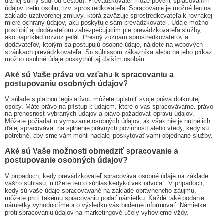
dlžnej sumy súdnou cestou). Prevádzkovateľ môže poveriť spracovaním
údajov tretiu osobu, tzv. sprostredkovateľa. Spracovanie je možné len na
základe uzatvorenej zmluvy, ktorá zaväzuje sprostredkovateľa k rovnakej
miere ochrany údajov, akú poskytuje sám prevádzkovateľ. Údaje možno
postúpiť aj dodávateľom zabezpečujúcim pre prevádzkovateľa služby,
ako napríklad rozvoz jedál. Presný zoznam sprostredkovateľov a
dodávateľov, ktorým sa postupujú osobné údaje, nájdete na webových
stránkach prevádzkovateľa. So súhlasom zákazníka alebo na jeho príkaz
možno osobné údaje poskytnúť aj ďalším osobám.
Aké sú Vaše práva vo vzťahu k spracovaniu a
postupovaniu osobných údajov?
V súlade s platnou legislatívou môžete uplatniť svoje práva dotknutej
osoby. Máte právo na prístup k údajom, ktoré o vás spracovávame, právo
na prenosnosť vybraných údajov a právo požadovať opravu údajov.
Môžete požiadať o vymazanie osobných údajov, ak však nie je nutné ich
ďalej spracovávať na splnenie právnych povinností alebo vtedy, kedy sú
potrebné, aby sme vám mohli naďalej poskytovať vami objednané služby.
Aké sú Vaše možnosti obmedziť spracovanie a
postupovanie osobných údajov?
V prípadoch, kedy prevádzkovateľ spracováva osobné údaje na základe
vášho súhlasu, môžete tento súhlas kedykoľvek odvolať. V prípadoch,
kedy sú vaše údaje spracovávané na základe oprávneného záujmu,
môžete proti takému spracovaniu podať námietku. Každé také podanie
námietky vyhodnotíme a o výsledku vás budeme informovať. Námietke
proti spracovaniu údajov na marketingové účely vyhovieme vždy.