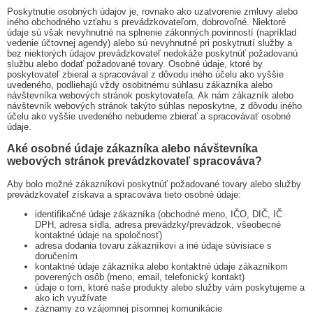
Poskytnutie osobných údajov je, rovnako ako uzatvorenie zmluvy alebo
iného obchodného vzťahu s prevádzkovateľom, dobrovoľné. Niektoré
údaje sú však nevyhnutné na splnenie zákonných povinností (napríklad
vedenie účtovnej agendy) alebo sú nevyhnutné pri poskytnutí služby a
bez niektorých údajov prevádzkovateľ nedokáže poskytnúť požadovanú
službu alebo dodať požadované tovary. Osobné údaje, ktoré by
poskytovateľ zbieral a spracovával z dôvodu iného účelu ako vyššie
uvedeného, podliehajú vždy osobitnému súhlasu zákazníka alebo
návštevníka webových stránok poskytovateľa. Ak nám zákazník alebo
návštevník webových stránok takýto súhlas neposkytne, z dôvodu iného
účelu ako vyššie uvedeného nebudeme zbierať a spracovávať osobné
údaje.
Aké osobné údaje zákazníka alebo návštevníka
webových stránok prevádzkovateľ spracováva?
Aby bolo možné zákazníkovi poskytnúť požadované tovary alebo služby
prevádzkovateľ získava a spracováva tieto osobné údaje:
identifikačné údaje zákazníka (obchodné meno, IČO, DIČ, IČ
DPH, adresa sídla, adresa prevádzky/prevádzok, všeobecné
kontaktné údaje na spoločnosť)
adresa dodania tovaru zákazníkovi a iné údaje súvisiace s
doručením
kontaktné údaje zákazníka alebo kontaktné údaje zákazníkom
poverených osôb (meno, email, telefonický kontakt)
údaje o tom, ktoré naše produkty alebo služby vám poskytujeme a
ako ich využívate
záznamy zo vzájomnej písomnej komunikácie