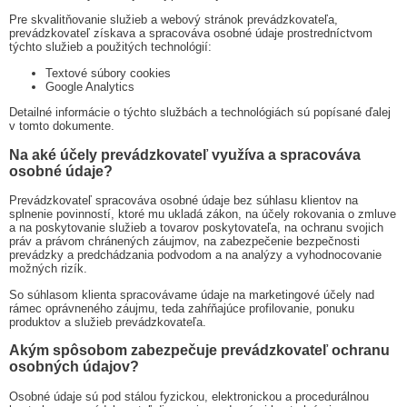
Pre skvalitňovanie služieb a webový stránok prevádzkovateľa,
prevádzkovateľ získava a spracováva osobné údaje prostredníctvom
týchto služieb a použitých technológií:
Textové súbory cookies
Google Analytics
Detailné informácie o týchto službách a technológiách sú popísané ďalej
v tomto dokumente.
Na aké účely prevádzkovateľ využíva a spracováva
osobné údaje?
Prevádzkovateľ spracováva osobné údaje bez súhlasu klientov na
splnenie povinností, ktoré mu ukladá zákon, na účely rokovania o zmluve
a na poskytovanie služieb a tovarov poskytovateľa, na ochranu svojich
práv a právom chránených záujmov, na zabezpečenie bezpečnosti
prevádzky a predchádzania podvodom a na analýzy a vyhodnocovanie
možných rizík.
So súhlasom klienta spracovávame údaje na marketingové účely nad
rámec oprávneného záujmu, teda zahŕňajúce profilovanie, ponuku
produktov a služieb prevádzkovateľa.
Akým spôsobom zabezpečuje prevádzkovateľ ochranu
osobných údajov?
Osobné údaje sú pod stálou fyzickou, elektronickou a procedurálnou