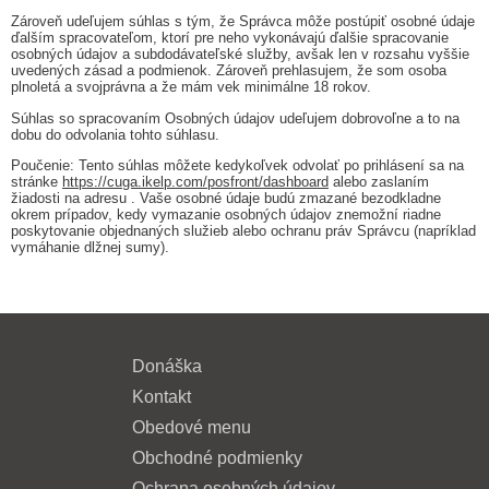
Zároveň udeľujem súhlas s tým, že Správca môže postúpiť osobné údaje
ďalším spracovateľom, ktorí pre neho vykonávajú ďalšie spracovanie
osobných údajov a subdodávateľské služby, avšak len v rozsahu vyššie
uvedených zásad a podmienok. Zároveň prehlasujem, že som osoba
plnoletá a svojprávna a že mám vek minimálne 18 rokov.
Súhlas so spracovaním Osobných údajov udeľujem dobrovoľne a to na
dobu do odvolania tohto súhlasu.
Poučenie: Tento súhlas môžete kedykoľvek odvolať po prihlásení sa na
stránke
https://cuga.ikelp.com/posfront/dashboard
alebo zaslaním
žiadosti na adresu
. Vaše osobné údaje budú zmazané bezodkladne
okrem prípadov, kedy vymazanie osobných údajov znemožní riadne
poskytovanie objednaných služieb alebo ochranu práv Správcu (napríklad
vymáhanie dlžnej sumy).
Donáška
Kontakt
Obedové menu
Obchodné podmienky
Ochrana osobných údajov