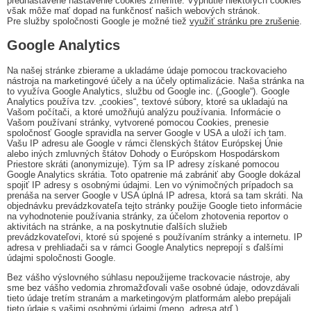
prednastavené nastavenie cookies zmeníte. Vypnutie niektorých cookies
však môže mať dopad na funkčnosť našich webových stránok.
Pre služby spoločnosti Google je možné tiež
využiť stránku pre zrušenie
.
Google Analytics
Na našej stránke zbierame a ukladáme údaje pomocou trackovacieho
nástroja na marketingové účely a na účely optimalizácie. Naša stránka na
to využíva Google Analytics, službu od Google inc. („Google“). Google
Analytics používa tzv. „cookies“, textové súbory, ktoré sa ukladajú na
Vašom počítači, a ktoré umožňujú analýzu používania. Informácie o
Vašom používaní stránky, vytvorené pomocou Cookies, prenesie
spoločnosť Google spravidla na server Google v USA a uloží ich tam.
Vašu IP adresu ale Google v rámci členských štátov Európskej Únie
alebo iných zmluvných štátov Dohody o Európskom Hospodárskom
Priestore skráti (anonymizuje). Tým sa IP adresy získané pomocou
Google Analytics skrátia. Toto opatrenie má zabrániť aby Google dokázal
spojiť IP adresy s osobnými údajmi. Len vo výnimočných prípadoch sa
prenáša na server Google v USA úplná IP adresa, ktorá sa tam skráti. Na
objednávku prevádzkovateľa tejto stránky použije Google tieto informácie
na vyhodnotenie používania stránky, za účelom zhotovenia reportov o
aktivitách na stránke, a na poskytnutie ďalších služieb
prevádzkovateľovi, ktoré sú spojené s používaním stránky a internetu. IP
adresa v prehliadači sa v rámci Google Analytics neprepojí s ďalšími
údajmi spoločnosti Google.
Bez vášho výslovného súhlasu nepoužijeme trackovacie nástroje, aby
sme bez vášho vedomia zhromažďovali vaše osobné údaje, odovzdávali
tieto údaje tretím stranám a marketingovým platformám alebo prepájali
tieto údaje s vašimi osobnými údajmi (meno, adresa atď.).