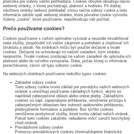
priečinka pre súbory vášho prehliadača. Cookies obvykle obsahujú názov
webovej stránky, z ktorej pochádzajú, platnosť a hodnotu. Pri ďalšej
návšteve stránky webový prehliadač znovu načíta súbory cookie a tieto
informácie odošle späť webovej stránke, ktorá pôvodne cookie vytvorila.
Súbory „cookie“, ktoré používame, nepoškodzujú váš počítač.
Prečo používame cookies?
Cookies používame s cieľom optimálne vytvárať a neustále skvalitňovať
naše služby, prispôsobiť ich vašim záujmom a potrebám a zlepšovať ich
štruktúru a obsah. Na stránkach môžu byť použité dočasné a trvalé
cookies. Dočasné sa uchovávajú vo vašom zariadení, kým stránku
neopustíte. Trvalé cookies zostávajú na vašom zariadení do uplynutia ich
platnosti alebo do ručného vymazania. Doba, počas ktorej si informácie
ponechávame, závisí od typu súborov cookie.
Na webových stránkach používame niekoľko typov cookies.
Základné súbory cookie
Tieto súbory cookie tvoria základ pre prevádzku našich webových
stránok a umožňujú používanie základných funkcií, akými sú
napríklad zabezpečené oblasti alebo online platby. Základnými
cookies sú napr. zapamätanie prihlásenia, umožnenie prístupu k
zabezpečeným oblastiam bez nutnosti opätovného prihlásenia,
predvyplnenie formulárov a podobne. Bez týchto cookies
nemôžeme poskytovať služby, ktoré tvoria základ našich stránok.
Pokiaľ tieto cookies zakážete, nebudeme môcť zaručiť bezchybný
chod stránok.
Prevádzkové súbory cookie
Pomocou prevádzkových cookies zhromažďujeme štatistické