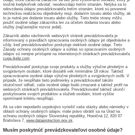
možné kedykoľvek odvolať, neodovzdajú tretím stranám. Netýka sa to
odovzdania údajov prevádzkovateľa tretím stranám, ktoré sú poverené
technickou realizáciou objednávky resp. dodaním tovaru alebo služby, ak
to je nutné pre dodanie tovaru alebo služby. Tieto tretie strany môžu
použiť osobné údaje zákazníka len za účelom dodania tovaru alebo
služby (najčastejšie rozvoz jedál).
Zákazník alebo návštevník webových stránok prevádzkovateľa je
informovaný o pravidlách spracovania osobných údajov pri objednávke a
vždy, keď prevádzkovateľovi poskytuje niektoré osobné údaje. Tieto
Zásady ochrany osobných údajov a súhlas so spracovaním osobných
údajov sú verejne prístupné na internetových stránkach prevádzkovateľa
cuga.ikelp.com
.
Prevádzkovateľ poskytuje svoje produkty a služby výlučne plnoletým a
svojprávnym osobám, ktoré dosiahli vek minimálne 18 rokov. Taktiež
spracovávame osobné údaje výlučne plnoletých a svojprávnych osôb. V
prípade, že nespĺňate tieto podmienky a prevádzkovateľ takúto
skutočnosť odhalí, vaše osobné údaje budú zmazané a taktiež profil na
webových stránkach prevádzkovateľa. Prevádzkovateľ taktiež ukončí
poskytovanie svojich produktov a služieb osobám, ktoré vyššie
spomínané kritériu nespĺňajú.
Ak sa vám nepodarilo uspokojivo vyriešiť vaše otázky alebo námietky v
oblasti ochrany osobných údajov, máte právo obrátiť sa na Úrad na
ochranu osobných údajov Slovenskej republiky, Hraničná 12, 820 07
Bratislava 7,
www.dataprotection.gov.sk
.
Musím poskytnúť prevádzkovateľovi osobné údaje?