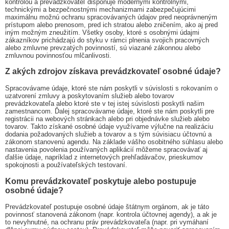
kontrolou a prevádzkovateľ disponuje modernými kontrolnými,
technickými a bezpečnostnými mechanizmami zabezpečujúcimi
maximálnu možnú ochranu spracovávaných údajov pred neoprávneným
prístupom alebo prenosom, pred ich stratou alebo zničením, ako aj pred
iným možným zneužitím. Všetky osoby, ktoré s osobnými údajmi
zákazníkov prichádzajú do styku v rámci plnenia svojich pracovných
alebo zmluvne prevzatých povinností, sú viazané zákonnou alebo
zmluvnou povinnosťou mlčanlivosti.
Z akých zdrojov získava prevádzkovateľ osobné údaje?
Spracovávame údaje, ktoré ste nám poskytli v súvislosti s rokovaním o
uzatvorení zmluvy a poskytovaním služieb alebo tovarov
prevádzkovateľa alebo ktoré ste v tej istej súvislosti poskytli našim
zamestnancom. Ďalej spracovávame údaje, ktoré ste nám poskytli pre
registrácii na webových stránkach alebo pri objednávke služieb alebo
tovarov. Takto získané osobné údaje využívame výlučne na realizáciu
dodania požadovaných služieb a tovarov a s tým súvisiacu účtovnú a
zákonom stanovenú agendu. Na základe vášho osobitného súhlasu alebo
nastavenia povolenia používaných aplikácií môžeme spracovávať aj
ďalšie údaje, napríklad z internetových prehľadávačov, prieskumov
spokojnosti a používateľských testovaní.
Komu prevádzkovateľ poskytuje alebo postupuje
osobné údaje?
Prevádzkovateľ postupuje osobné údaje štátnym orgánom, ak je táto
povinnosť stanovená zákonom (napr. kontrola účtovnej agendy), a ak je
to nevyhnutné, na ochranu práv prevádzkovateľa (napr. pri vymáhaní