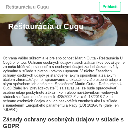
Reštaurácia u Cugu
Prihlásiť
Reštaurácia u Cugu
Ochrana vášho súkromia je pre spoločnosť Martin Gutta - Reštaurácia U
Cugú prioritou. Ochranu osobných údajov našich zákazníkov považujeme
za našu kľúčovú povinnosť a s osobnými údajmi zaobchádzame vždy
výhradne v súlade s platnou právnou úpravou. V týchto Zásadách
ochrany osobných údajov je stanovené, akým spôsobom a za akým
účelom zhromažďujeme, spracúvame a ukladáme vaše osobné údaje a
akým spôsobom ich chránime. Spoločnosť Martin Gutta - Reštaurácia U
Cugú (ďalej len "prevádzkovateľ") sa zaväzuje, že bude spracovávať
osobné údaje poskytnuté zákazníkom alebo návštevníkom webových
stránok v súlade so zákonom č. 428/2002 Z.z. a č. 18/2018 Z.z. o
ochrane osobných údajov a v ich neskorších zneniach ako i v súlade
s nariadením Európskeho parlamentu a Rady (EÚ) 2016/679 (ďalej len
"GDPR").
Zásady ochrany osobných údajov v súlade s
GDPR