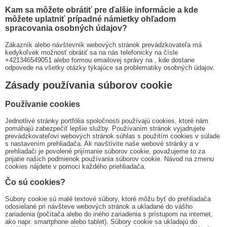
Kam sa môžete obrátiť pre ďalšie informácie a kde
môžete uplatniť prípadné námietky ohľadom
spracovania osobných údajov?
Zákazník alebo návštevník webových stránok prevádzkovateľa má
kedykoľvek možnosť obrátiť sa na nás telefonicky na čísle
+421346549051 alebo formou emailovej správy na
, kde dostane
odpovede na všetky otázky týkajúce sa problematiky osobných údajov.
Zásady používania súborov cookie
Používanie cookies
Jednotlivé stránky portfólia spoločnosti používajú cookies, ktoré nám
pomáhajú zabezpečiť lepšie služby. Používaním stránok vyjadrujete
prevádzkovateľovi webových stránok súhlas s použitím cookies v súlade
s nastavením prehliadača. Ak navštívite naše webové stránky a v
prehliadači je povolené prijímanie súborov cookie, považujeme to za
prijatie našich podmienok používania súborov cookie. Návod na zmenu
cookies nájdete v pomoci každého priehliadača.
Čo sú cookies?
Súbory cookie sú malé textové súbory, ktoré môžu byť do prehliadača
odosielané pri návšteve webových stránok a ukladané do vášho
zariadenia (počítača alebo do iného zariadenia s prístupom na internet,
ako napr. smartphone alebo tablet). Súbory cookie sa ukladajú do