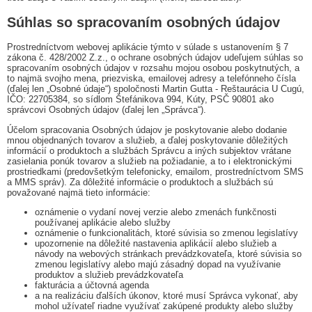
Súhlas so spracovaním osobných údajov
Prostredníctvom webovej aplikácie týmto v súlade s ustanovením § 7
zákona č. 428/2002 Z.z., o ochrane osobných údajov udeľujem súhlas so
spracovaním osobných údajov v rozsahu mojou osobou poskytnutých, a
to najmä svojho mena, priezviska, emailovej adresy a telefónneho čísla
(ďalej len „Osobné údaje“) spoločnosti Martin Gutta - Reštaurácia U Cugú,
IČO: 22705384, so sídlom Štefánikova 994, Kúty, PSČ 90801 ako
správcovi Osobných údajov (ďalej len „Správca“).
Účelom spracovania Osobných údajov je poskytovanie alebo dodanie
mnou objednaných tovarov a služieb, a ďalej poskytovanie dôležitých
informácií o produktoch a službách Správcu a iných subjektov vrátane
zasielania ponúk tovarov a služieb na požiadanie, a to i elektronickými
prostriedkami (predovšetkým telefonicky, emailom, prostredníctvom SMS
a MMS správ). Za dôležité informácie o produktoch a službách sú
považované najmä tieto informácie:
oznámenie o vydaní novej verzie alebo zmenách funkčnosti
používanej aplikácie alebo služby
oznámenie o funkcionalitách, ktoré súvisia so zmenou legislatívy
upozornenie na dôležité nastavenia aplikácií alebo služieb a
návody na webových stránkach prevádzkovateľa, ktoré súvisia so
zmenou legislatívy alebo majú zásadný dopad na využívanie
produktov a služieb prevádzkovateľa
fakturácia a účtovná agenda
a na realizáciu ďalších úkonov, ktoré musí Správca vykonať, aby
mohol užívateľ riadne využívať zakúpené produkty alebo služby