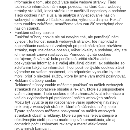
informácie o tom, ako používate naše webové stránky. Tieto
technické informácie nám napr. povedia, na ktoré časti webovej
stránky ste klikli, ktorú stránku ste navštívili naposledy a podobne.
Tieto cookies nám slúžia na analýzu a vylepšovanie našich
webových stránok z hľadiska obsahu, výkonu a dizajnu. Pokiaľ
tieto cookies zakážete, nemôžeme vám zaručiť bezchybný chod
našich stránok.
Funkčné súbory cookie
Funkčné súbory cookie nie sú nevyhnutné, ale pomáhajú nám
vylepšiť funkčnosť našich webových stránok. Ide napríklad o
zapamätanie nastavení zvolených pri predchádzajúcej návšteve
stránky, napr. rozloženie obsahu, výber lokality a podobne, aby ste
ich nemuseli znova nastavovať. Pomocou týchto cookies
zisťujeme, či vám už bola ponúknutá určitá služba alebo
poskytujeme informácie z vašej aktuálnej oblasti, ak súhlasíte so
zdieľaním takýchto informácií. Hoci použitie týchto cookies záleží
výhradne na vašom nastavení, ich prípadným vypnutím by ste
mohli prísť o niektoré služby, ktoré by sme vám mohli poskytovať.
Reklamné súbory cookie
Reklamné súbory cookie môžeme používať na našich webových
stránkach na zobrazenie obsahu a reklám, ktoré sú prispôsobené
vašim záujmom. Tieto cookies môžu zhromažďovať informácie o
vašich zvyklostiach pri prehliadaní našich webových stránok.
Môžu byť využité aj na rozpoznanie vašej opätovnej návštevy
niektorej z webových stránok, ktoré sú súčasťou našej siete.
Týmto spôsobom môžeme poskytovať na našich webových
stránkach obsah a reklamy, ktoré sú pre vás relevantnejšie a
efektívnejšie cieliť priamu marketingovú komunikáciu, ale aj
obmedziť počtu zobrazení reklamy a merať efektívnosť
reklamných kampaní.