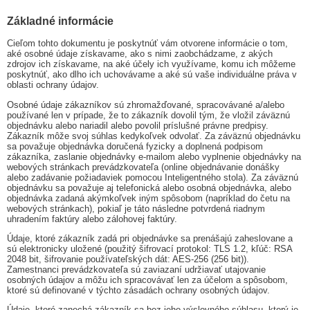
Základné informácie
Cieľom tohto dokumentu je poskytnúť vám otvorene informácie o tom,
aké osobné údaje získavame, ako s nimi zaobchádzame, z akých
zdrojov ich získavame, na aké účely ich využívame, komu ich môžeme
poskytnúť, ako dlho ich uchovávame a aké sú vaše individuálne práva v
oblasti ochrany údajov.
Osobné údaje zákazníkov sú zhromažďované, spracovávané a/alebo
používané len v prípade, že to zákazník dovolil tým, že vložil záväznú
objednávku alebo nariadil alebo povolil príslušné právne predpisy.
Zákazník môže svoj súhlas kedykoľvek odvolať. Za záväznú objednávku
sa považuje objednávka doručená fyzicky a doplnená podpisom
zákazníka, zaslanie objednávky e-mailom alebo vyplnenie objednávky na
webových stránkach prevádzkovateľa (online objednávanie donášky
alebo zadávanie požiadaviek pomocou Inteligentného stola). Za záväznú
objednávku sa považuje aj telefonická alebo osobná objednávka, alebo
objednávka zadaná akýmkoľvek iným spôsobom (napríklad do četu na
webových stránkach), pokiaľ je táto následne potvrdená riadnym
uhradením faktúry alebo zálohovej faktúry.
Údaje, ktoré zákazník zadá pri objednávke sa prenášajú zaheslovane a
sú elektronicky uložené (použitý šifrovací protokol: TLS 1.2, kľúč: RSA
2048 bit, šifrovanie používateľských dát: AES-256 (256 bit)).
Zamestnanci prevádzkovateľa sú zaviazaní udržiavať utajovanie
osobných údajov a môžu ich spracovávať len za účelom a spôsobom,
ktoré sú definované v týchto zásadách ochrany osobných údajov.
Údaje, ktoré zanechá zákazník sa bez jeho výslovného súhlasu, ktorý je